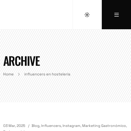
ARCHIVE
Home
influencers en hostelería
03 Mar, 2025
Blog
,
Influencers
,
Instagram
,
Marketing Gastronómico
,